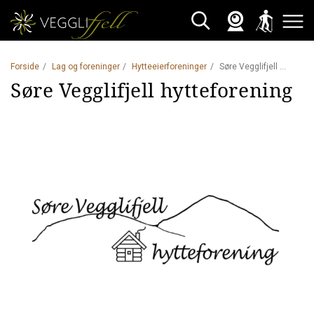
Webkamera
Skisporet
Søk
Åpne 
Forside
Lag og foreninger
Hytteeierforeninger
Søre Vegglifjell Hytteforening
Søre Vegglifjell hytteforening