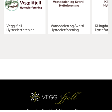
Vegglifjell
Votnedalen og Svartli
Killingdale
Hytteeierforening
Hytteeierforening
Hyttefore
Bærekraft
Kontakt oss
Om oss