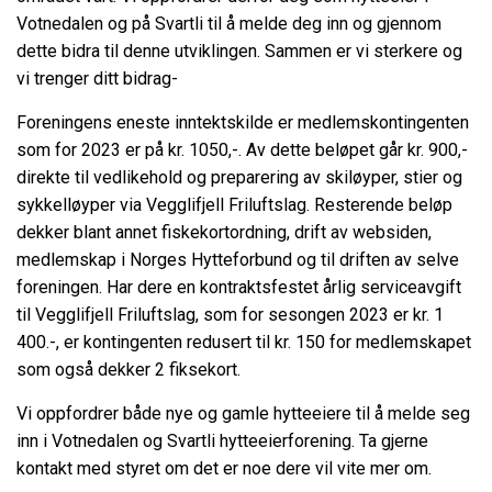
Votnedalen og på Svartli til å melde deg inn og gjennom
dette bidra til denne utviklingen. Sammen er vi sterkere og
vi trenger ditt bidrag-
Foreningens eneste inntektskilde er medlemskontingenten
som for 2023 er på kr. 1050,-. Av dette beløpet går kr. 900,-
direkte til vedlikehold og preparering av skiløyper, stier og
sykkelløyper via Vegglifjell Friluftslag. Resterende beløp
dekker blant annet fiskekortordning, drift av websiden,
medlemskap i Norges Hytteforbund og til driften av selve
foreningen. Har dere en kontraktsfestet årlig serviceavgift
til Vegglifjell Friluftslag, som for sesongen 2023 er kr. 1
400.-, er kontingenten redusert til kr. 150 for medlemskapet
som også dekker 2 fiksekort.
Vi oppfordrer både nye og gamle hytteeiere til å melde seg
inn i Votnedalen og Svartli hytteeierforening. Ta gjerne
kontakt med styret om det er noe dere vil vite mer om.