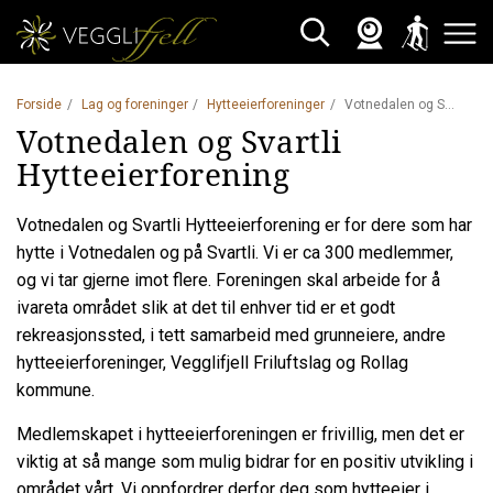
Webkamera
Skisporet
Søk
Åpne 
Forside
Lag og foreninger
Hytteeierforeninger
Votnedalen og Svartli Hytteeierforening
Votnedalen og Svartli
Hytteeierforening
Votnedalen og Svartli Hytteeierforening er for dere som har
hytte i Votnedalen og på Svartli.
Vi er ca
300 medlemmer,
og vi tar gjerne imot flere. Foreningen skal arbeide for å
ivareta området slik at det til enhver tid er et godt
rekreasjonssted, i tett samarbeid med grunneiere, andre
hytteeierforeninger, Vegglifjell Friluftslag og Rollag
kommune.
Medlemskapet i hytteeierforeningen er frivillig, men det er
viktig at så mange som mulig bidrar for en positiv utvikling i
området vårt. Vi oppfordrer derfor deg som hytteeier i