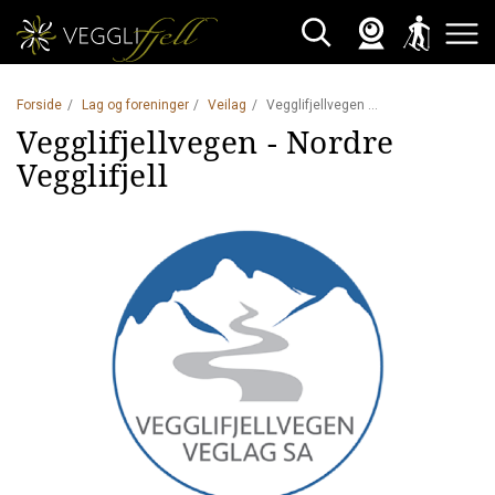
Webkamera
Skisporet
Søk
Åpne 
Forside
Lag og foreninger
Veilag
Vegglifjellvegen - Nordre Vegglifjell
Vegglifjellvegen - Nordre
Vegglifjell