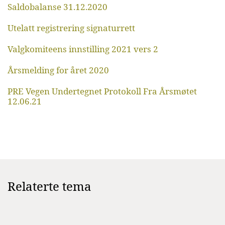
Saldobalanse 31.12.2020
Utelatt registrering signaturrett
Valgkomiteens innstilling 2021 vers 2
Årsmelding for året 2020
PRE Vegen Undertegnet Protokoll Fra Årsmøtet
12.06.21
Relaterte tema
øte
Årsmøte
Årsmøte
Årsmøte
Årsmøte
2024
2023
2022
2020