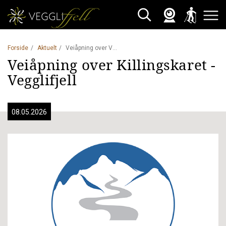
Webkamera
Skisporet
Søk
Åpne 
Forside
Aktuelt
Veiåpning over Vegglifjell 8. mai
Veiåpning over Killingskaret -
Vegglifjell
08.05.2026