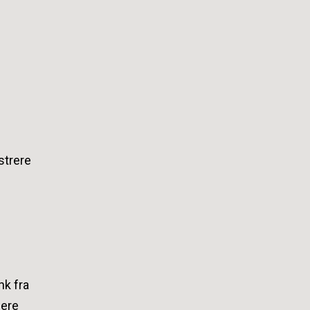
istrere
nk fra
dere