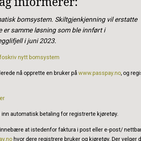
lag informerer:
matisk bomsystem. Skiltgjenkjenning vil erstatte
 er samme løsning som ble innført i
lifjell i juni 2023.
nfoskriv nytt bomsystem
 allerede nå opprette en bruker på
www.passpay.no
, og reg
er
inn automatisk betaling for registrerte kjøretøy.
nebære at istedenfor faktura i post eller e-post/ nettba
ay.no
hvor dere registrere bruker og kjøretøy. Der velger 