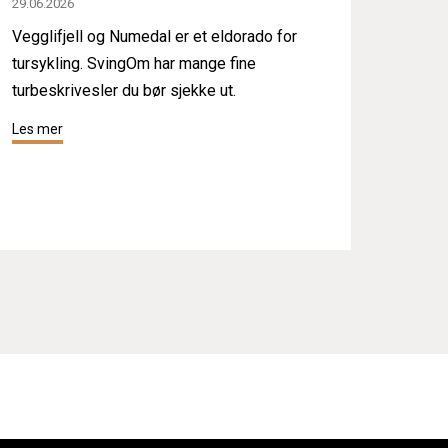
29.06.2026
Vegglifjell og Numedal er et eldorado for
tursykling. SvingOm har mange fine
turbeskrivesler du bør sjekke ut.
Les mer