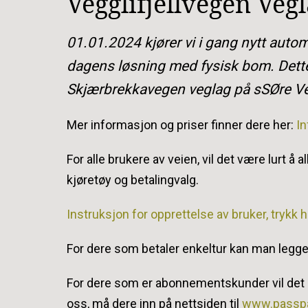
Vegglifjellvegen Veg
01.01.2024 kjører vi i gang nytt auto
dagens løsning med fysisk bom. Dette
Skjærbrekkavegen veglag på sSØre Vegg
Mer informasjon og priser finner dere her:
I
For alle brukere av veien, vil det være lurt å
kjøretøy og betalingvalg.
Instruksjon for opprettelse av bruker, trykk h
For dere som betaler enkeltur kan man legge 
For dere som er abonnementskunder vil det in
oss, må dere inn på nettsiden til
www.passp