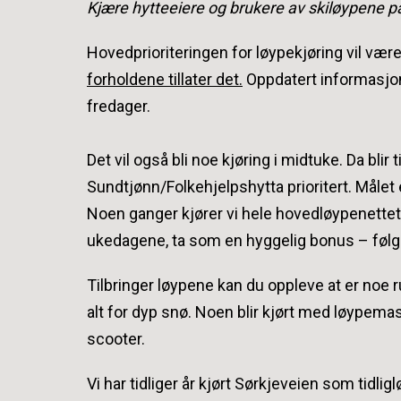
Kjære hytteeiere og brukere av skiløypene på
Hovedprioriteringen for løypekjøring vil væ
forholdene tillater det.
Oppdatert informasjon
fredager.
Det vil også bli noe kjøring i midtuke. Da blir
Sundtjønn/Folkehjelpshytta prioritert. Målet 
Noen ganger kjører vi hele hovedløypenettet 
ukedagene, ta som en hyggelig bonus – følg
Tilbringer løypene kan du oppleve at er noe 
alt for dyp snø. Noen blir kjørt med løypem
scooter.
Vi har tidliger år kjørt Sørkjeveien som tidli