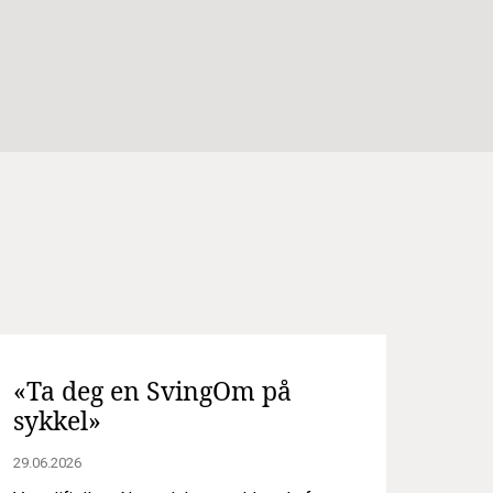
«Ta deg en SvingOm på
sykkel»
29.06.2026