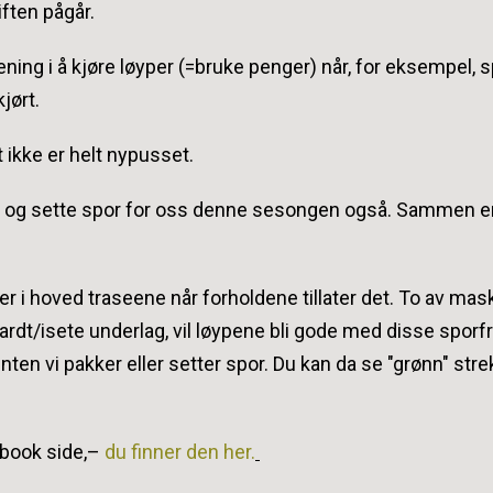
iften pågår.
ening i å kjøre løyper (=bruke penger) når, for eksempel, 
jørt.
 ikke er helt nypusset.
re og sette spor for oss denne sesongen også. Sammen er
er i hoved traseene når forholdene tillater det. To av ma
ardt/isete underlag, vil løypene bli gode med disse sporf
en vi pakker eller setter spor. Du kan da se "grønn" stre
ebook side,–
du finner den her.