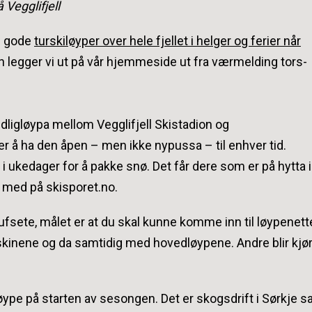
 Vegglifjell
re gode
turskiløyper over hele fjellet i helger og ferier når
 legger vi ut på vår hjemmeside ut fra værmelding tors-
 tidligløypa mellom Vegglifjell Skistadion og
er å ha den åpen – men ikke nypussa – til enhver tid.
i ukedager for å pakke snø. Det får dere som er på hytta i
 med på skisporet.no.
rufsete, målet er at du skal kunne komme inn til løypenett
askinene og da samtidig med hovedløypene. Andre blir kjø
gløype på starten av sesongen. Det er skogsdrift i Sørkje s