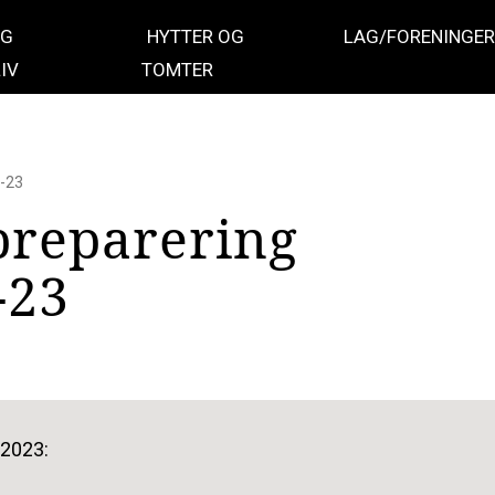
OG
HYTTER OG
LAG/FORENINGER
IV
TOMTER
 -23
preparering
-23
 2023: