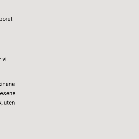
sporet
 vi
skinene
resene.
k, uten