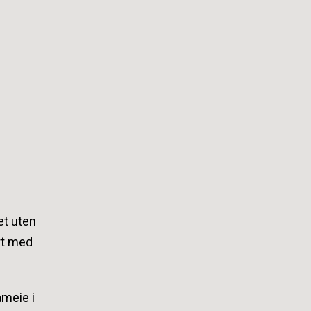
et uten
rt med
ameie i