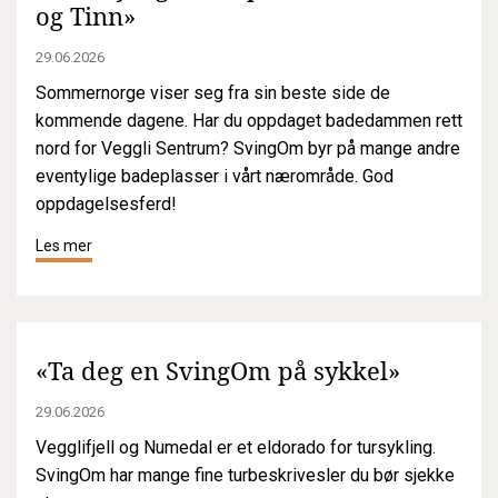
og Tinn»
29.06.2026
Sommernorge viser seg fra sin beste side de
kommende dagene. Har du oppdaget badedammen rett
nord for Veggli Sentrum? SvingOm byr på mange andre
eventylige badeplasser i vårt nærområde. God
oppdagelsesferd!
Les mer
«Ta deg en SvingOm på sykkel»
29.06.2026
Vegglifjell og Numedal er et eldorado for tursykling.
SvingOm har mange fine turbeskrivesler du bør sjekke