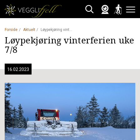
Webkamera
Skisporet
Søk
Åpne 
Forside
Aktuelt
Løypekjøring vinterferien uke 7/8
Løypekjøring vinterferien uke
7/8
16.02.2023