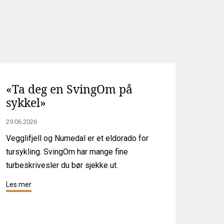
«Ta deg en SvingOm på
sykkel»
29.06.2026
Vegglifjell og Numedal er et eldorado for
tursykling. SvingOm har mange fine
turbeskrivesler du bør sjekke ut.
Les mer