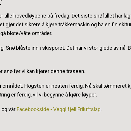
r
ører alle hovedløypene på fredag. Det siste snøfallet har la
 Det gjør det sikrere å kjøre tråkkemaskin og ha en fin skit
ngå bløte/våte områder.
. Snø blåste inn i skisporet. Det har vi stor glede av nå. 
er snø før vi kan kjører denne traseen.
 i området. Hogsten er nesten ferdig. Nå skal tømmeret k
ring er ferdig, vil vi begynne å kjøre løyper.
o
og vår
Facebookside - Vegglifjell Friluftslag
.