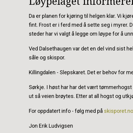
Løypelaget informere
Da er planen for kjøring til helgen klar. Vi kj
fint. Frost er i ferd med å sette seg i myrer.
steder har vi valgt å legge om løype for å un
Ved Dalsethaugen var det en del vind sist helg
såle og skispor.
Killingdalen - Slepskaret. Det er behov for m
Sørkje. I høst har har det vært tømmerhogst
ut så veien brøytes. Etter at all hogst og utkjø
For oppdatert info - følg med på
skisporet.n
Jon Erik Ludvigsen