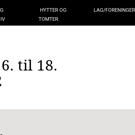
OG
HYTTER OG
LAG/FORENINGER
IV
TOMTER
. til 18.
2