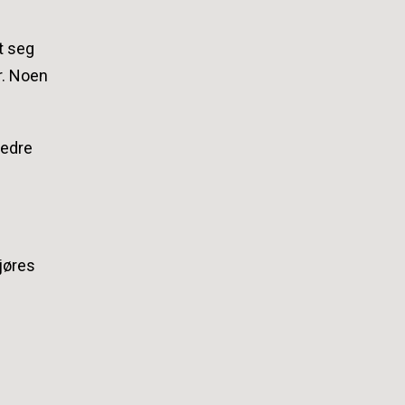
gt seg
ur. Noen
Bedre
jøres