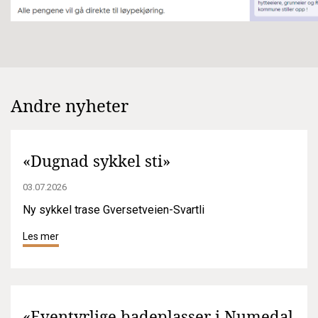
Andre nyheter
«Dugnad sykkel sti»
03.07.2026
Ny sykkel trase Gversetveien-Svartli
Les mer
«Eventyrlige badeplasser i Numedal