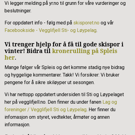
Vi legger melding på yr.no til grunn for våre vurderinger og
beslutninger.
For oppdatert info - følg med på
skisporet.no
og vår
Facebookside - Vegglifjell Sti- og Løypelag
.
Vi trenger hjelp for å få til gode skispor i
vinter! Bidra til
kronerulling på Spleis
her
.
Mange følger vår Spleis og det komme stadig nye bidrag
og hyggelige kommentarer. Takk! Vi forsikrer: Vi bruker
pengene for å sikre skiløyper ut sesongen.
Vi har nettopp oppdatert undersiden til Sti og Løypelaget
her på vegglifjell.no. Den finner du under fanen
Lag og
foreninger / Vegglifjell Sti og Løypelag
. Her finner du
infomasjon om styret, vedtekter, årmøter og annen
informasjon.