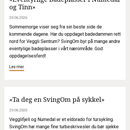
og Tinn»
29.06.2026
Sommernorge viser seg fra sin beste side de
kommende dagene. Har du oppdaget badedammen rett
nord for Veggli Sentrum? SvingOm byr på mange andre
eventylige badeplasser i vårt nærområde. God
oppdagelsesferd!
Les mer
«Ta deg en SvingOm på sykkel»
29.06.2026
Vegglifjell og Numedal er et eldorado for tursykling.
SvingOm har mange fine turbeskrivesler du bør sjekke