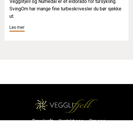
Vegglifjell og Numedal er et eldorado for tursykling.
SvingOm har mange fine turbeskrivesler du bør sjekke
ut.
Les mer
Bærekraft
Kontakt oss
Om oss