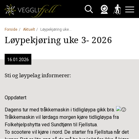
Webkamera
Skisporet
Søk
Åpne 
Forside
Aktuelt
Løypekjøring uke 3- 2026 (1)
Løypekjøring uke 3- 2026
16.01.2026
Sti og løypelag informerer:
Oppdatert
Dagens tur med tråkkemaskin i tidligløypa gikk bra.
Tråkkemaskin vil lørdags morgen kjøre tidligløypa fra
Folkehjelpshytta ved Sundtjønn til Fjellstua.
To scootere vil kjøre i nord. De starter fra Fjellstua når det