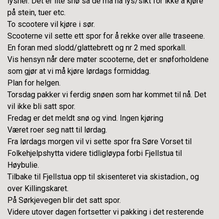
lysner. Det er lite snø så de må ha lys/sikt for ikke å kjøre
på stein, tuer etc.
To scootere vil kjøre i sør.
Scooterne vil sette ett spor for å rekke over alle traseene.
En foran med slodd/glattebrett og nr 2 med sporkall.
Vis hensyn når dere møter scooterne, det er snøforholdene
som gjør at vi må kjøre lørdags formiddag.
Plan for helgen.
Torsdag pakker vi ferdig snøen som har kommet til nå. Det
vil ikke bli satt spor.
Fredag er det meldt snø og vind. Ingen kjøring
Været roer seg natt til lørdag.
Fra lørdags morgen vil vi sette spor fra Søre Vorset til
Folkehjelpshytta videre tidligløypa forbi Fjellstua til
Høybulie.
Tilbake til Fjellstua opp til skisenteret via skistadion., og
over Killingskaret.
På Sørkjevegen blir det satt spor.
Videre utover dagen fortsetter vi pakking i det resterende