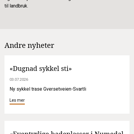
til landbruk.
Andre nyheter
«Dugnad sykkel sti»
03.07.2026
Ny sykkel trase Gversetveien-Svartli
Les mer
«Eventyrlige badeplasser i Numedal