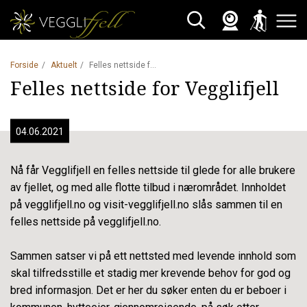
Webkamera
Skisporet
Søk
Åpne 
Forside
Aktuelt
Felles nettside for Vegglifjell
Felles nettside for Vegglifjell
04.06.2021
Nå får Vegglifjell en felles nettside til glede for alle brukere
av fjellet, og med alle flotte tilbud i nærområdet. Innholdet
på vegglifjell.no og visit-vegglifjell.no slås sammen til en
felles nettside på vegglifjell.no.
Sammen satser vi på ett nettsted med levende innhold som
skal tilfredsstille et stadig mer krevende behov for god og
bred informasjon. Det er her du søker enten du er beboer i