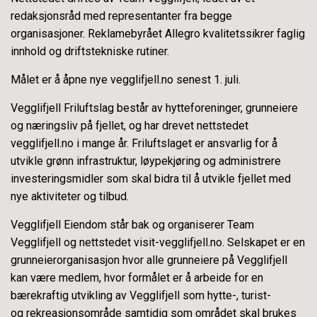
redaksjonsråd med representanter fra begge
organisasjoner. Reklamebyrået Allegro kvalitetssikrer faglig
innhold og driftstekniske rutiner.
Målet er å åpne nye vegglifjell.no senest 1. juli.
Vegglifjell Friluftslag består av hytteforeninger, grunneiere
og næringsliv på fjellet, og har drevet nettstedet
vegglifjell.no i mange år. Friluftslaget er ansvarlig for å
utvikle grønn infrastruktur, løypekjøring og administrere
investeringsmidler som skal bidra til å utvikle fjellet med
nye aktiviteter og tilbud.
Vegglifjell Eiendom står bak og organiserer Team
Vegglifjell og nettstedet visit-vegglifjell.no. Selskapet er en
grunneierorganisasjon hvor alle grunneiere på Vegglifjell
kan være medlem, hvor formålet er å arbeide for en
bærekraftig utvikling av Vegglifjell som hytte-, turist-
og rekreasjonsområde samtidig som området skal brukes