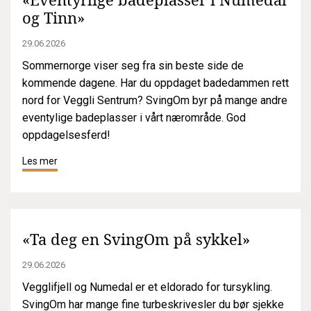
og Tinn»
29.06.2026
Sommernorge viser seg fra sin beste side de
kommende dagene. Har du oppdaget badedammen rett
nord for Veggli Sentrum? SvingOm byr på mange andre
eventylige badeplasser i vårt nærområde. God
oppdagelsesferd!
Les mer
«Ta deg en SvingOm på sykkel»
29.06.2026
Vegglifjell og Numedal er et eldorado for tursykling.
SvingOm har mange fine turbeskrivesler du bør sjekke