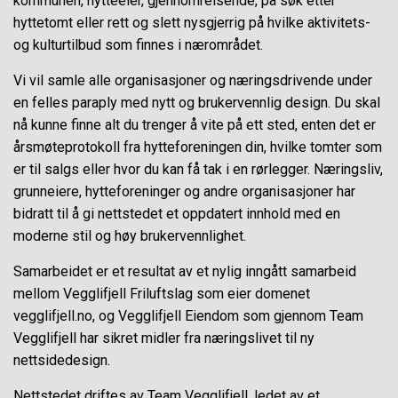
kommunen, hytteeier, gjennomreisende, på søk etter
hyttetomt eller rett og slett nysgjerrig på hvilke aktivitets-
og kulturtilbud som finnes i nærområdet.
Vi vil samle alle organisasjoner og næringsdrivende under
en felles paraply med nytt og brukervennlig design. Du skal
nå kunne finne alt du trenger å vite på ett sted, enten det er
årsmøteprotokoll fra hytteforeningen din, hvilke tomter som
er til salgs eller hvor du kan få tak i en rørlegger. Næringsliv,
grunneiere, hytteforeninger og andre organisasjoner har
bidratt til å gi nettstedet et oppdatert innhold med en
moderne stil og høy brukervennlighet.
Samarbeidet er et resultat av et nylig inngått samarbeid
mellom Vegglifjell Friluftslag som eier domenet
vegglifjell.no, og Vegglifjell Eiendom som gjennom Team
Vegglifjell har sikret midler fra næringslivet til ny
nettsidedesign.
Nettstedet driftes av Team Vegglifjell, ledet av et